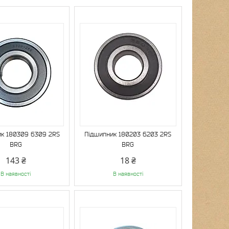
к 180309 6309 2RS
Підшипник 180203 6203 2RS
BRG
BRG
143 ₴
18 ₴
В наявності
В наявності