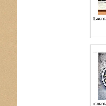
Підшипни
Підшипни