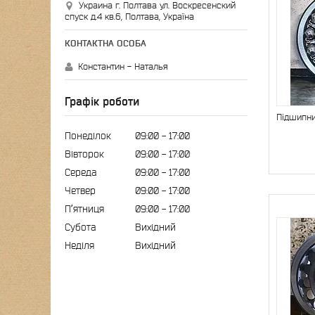
Украина г. Полтава ул. Воскресенский
спуск д.4 кв.6, Полтава, Україна
Константин - Наталья
Графік роботи
Підшипни
Понеділок
09:00
17:00
Вівторок
09:00
17:00
Середа
09:00
17:00
Четвер
09:00
17:00
Пʼятниця
09:00
17:00
Субота
Вихідний
Неділя
Вихідний