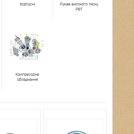
Корпусні
Рукав високого тиску
РВТ
Компресорне
обладнання