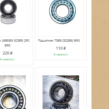
к 180609 62309 2RS
Підшипник 7508 (32208) BRG
BRG
110 ₴
220 ₴
В наявності
В наявності