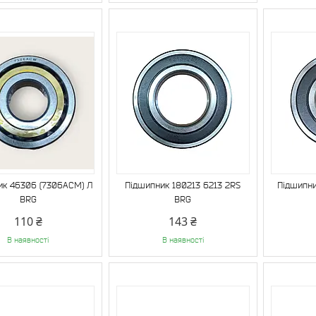
ик 46306 (7306ACM) Л
Підшипник 180213 6213 2RS
Підшипни
BRG
BRG
110 ₴
143 ₴
В наявності
В наявності