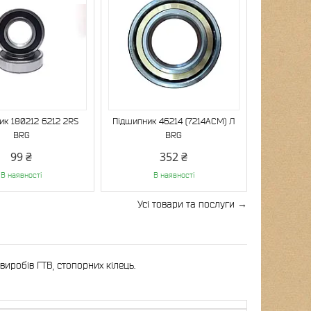
ик 180212 6212 2RS
Підшипник 46214 (7214АСМ) Л
BRG
BRG
99 ₴
352 ₴
В наявності
В наявності
Усі товари та послуги
иробів ГТВ, стопорних кілець.