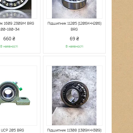
ик 1609 2309M BRG
Підшипник 11205 (1206K+H206)
100-180-34
BRG
660 ₴
69 ₴
В наявності
В наявності
 UCP 205 BRG
Підшипник 11308 (1309K+H309)