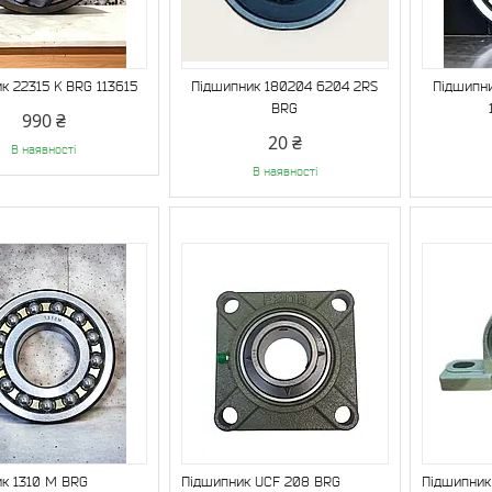
к 22315 K BRG 113615
Підшипник 180204 6204 2RS
Підшипн
BRG
990 ₴
20 ₴
В наявності
В наявності
к 1310 М BRG
Підшипник UCF 208 BRG
Підшипник