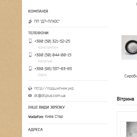
ПП "ДТ-ПЛЮС"
+380 (50) 321-52-25
Константин
+380 (50) 044-00-15
Наталья
+380 (96) 537-83-85
Офис
Сиробни
http://подшипник.укр
dt@dtplus.com.ua
Вітрина
ІНШІ ВИДИ ЗВ'ЯЗКУ
Vodafon
Киев Стар