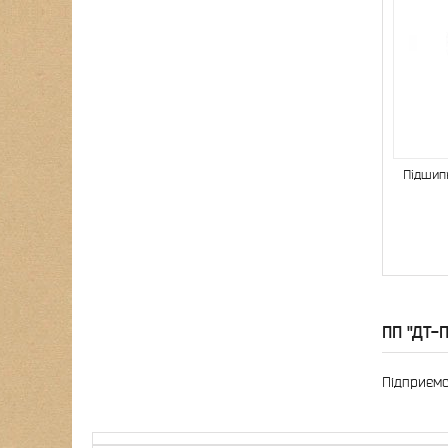
Підшип
ПП "ДТ-
Підприємс