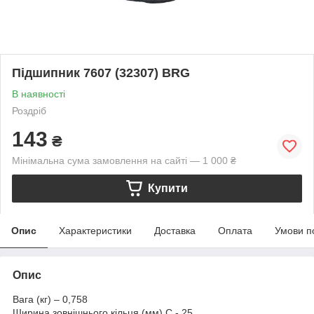
Підшипник 7607 (32307) BRG
В наявності
Роздріб
143
₴
Мінімальна сума замовлення на сайті — 1 000 ₴
Купити
Опис
Характеристики
Доставка
Оплата
Умови п
Опис
Вага (кг) – 0,758
Ширина зовнішнього кільця (мм) C - 25