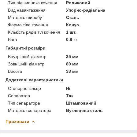
Тип підшипника кочення
Роликовий
Вид навантаження
Упорно-радіальна
Матеріал виробу
Сталь
Форма тіла кочення
Конус
Кількість рядів тіл кочення
1 шт.
Вага
0.8 кг
Габаритні розміри
Внутрішній діаметр
35 мм
Зовнішній діаметр
80 мм
Висота
33 мм
Додаткові характеристики
Стопорне кільце
Ні
Сепаратор
Так
Тип сепаратора
Штампований
Матеріал сепаратора
Вуглецева сталь
Приховати