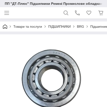
ПП "ДТ-Плюс" Підшипники Ремені Промислове обладнання
Товари та послуги
ПІДШИПНИКИ
BRG
Підшипник