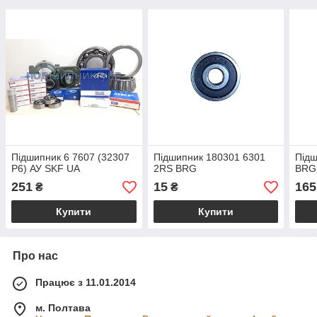
Підшипник 6 7607 (32307
Підшипник 180301 6301
Підш
P6) АУ SKF UA
2RS BRG
BRG
251
15
165
₴
₴
Купити
Купити
Про нас
Працює з 11.01.2014
м. Полтава