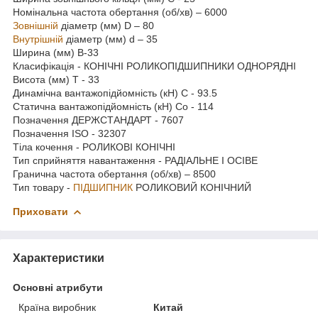
Номінальна частота обертання (об/хв) – 6000
Зовнішній
діаметр (мм) D – 80
Внутрішній
діаметр (мм) d – 35
Ширина (мм) B-33
Класифікація - КОНІЧНІ РОЛИКОПІДШИПНИКИ ОДНОРЯДНІ
Висота (мм) T - 33
Динамічна вантажопідйомність (кН) C - 93.5
Статична вантажопідйомність (кН) Co - 114
Позначення ДЕРЖСТАНДАРТ - 7607
Позначення ISO - 32307
Тіла кочення - РОЛИКОВІ КОНІЧНІ
Тип сприйняття навантаження - РАДІАЛЬНЕ І ОСІВЕ
Гранична частота обертання (об/хв) – 8500
Тип товару -
ПІДШИПНИК
РОЛИКОВИЙ КОНІЧНИЙ
Приховати
Характеристики
Основні атрибути
Країна виробник
Китай