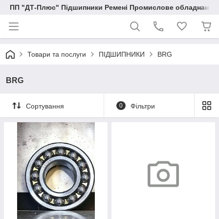
ПП "ДТ-Плюс" Підшипники Ремені Промислове обладнання
Товари та послуги
ПІДШИПНИКИ
BRG
BRG
Сортування
0
Фільтри