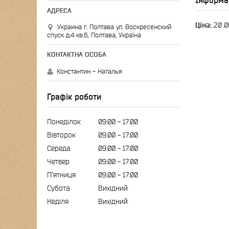
Інформа
Ціна:
20 0
Украина г. Полтава ул. Воскресенский
спуск д.4 кв.6, Полтава, Україна
Константин - Наталья
Графік роботи
Понеділок
09:00
17:00
Вівторок
09:00
17:00
Середа
09:00
17:00
Четвер
09:00
17:00
Пʼятниця
09:00
17:00
Субота
Вихідний
Неділя
Вихідний