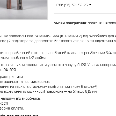
+380 (50) 321-52-25
повернення това
ишка холодильника 34.10.00.02-004 (КТ6.10.020-2) від виробника для 
 секцій радіатора за допомогою болтового кріплення та підключенн
.
ією передбачений отвір під запобіжний клапан із різьбленням 3/4 д
ється різьблення 1/2 дюйма.
готовляється методом лиття у землю з чавуну СЧ20. У загальнопром
ою ГФ-020.
характеристики:
ість задирок та гострих кромок;
вання на міцність стисненим повітрям при тиску 6 кгс/см²;
ме відхилення площинності поверхонь — не більше 0,15 мм.
 напряму від виробника.
якості.
форма оплати.