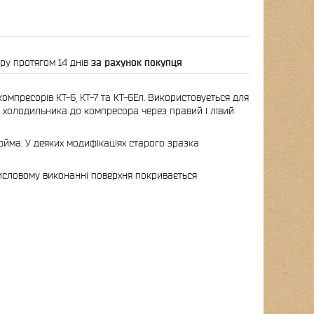
ру протягом 14 днів
за рахунок покупця
компресорів КТ-6, КТ-7 та КТ-6Ел. Використовується для
я холодильника до компресора через правий і лівий
юйма. У деяких модифікаціях старого зразка
исловому виконанні поверхня покривається