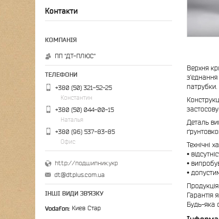
Контакти
ПП "ДТ-ПЛЮС"
Верхня кр
з’єднання
патрубки
+380 (50) 321-52-25
Константин
Конструкц
застосову
+380 (50) 044-00-15
Наталья
Деталь ви
ґрунтовк
+380 (96) 537-83-85
Офис
Технічні 
• відсутн
• випробу
http://подшипник.укр
• допусти
dt@dtplus.com.ua
Продукція
ІНШІ ВИДИ ЗВ'ЯЗКУ
Гарантія 
Будь-яка 
Vodafon
Киев Стар