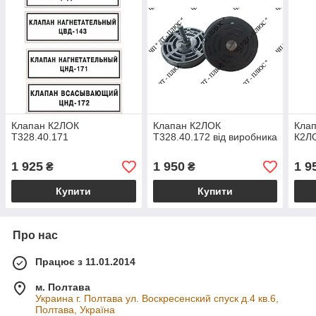
Клапан К2ЛОК
Клапан К2ЛОК
Клап
Т328.40.171
Т328.40.172 від виробника
К2ЛО
1 925
1 950
1 9
₴
₴
Купити
Купити
Про нас
Працює з 11.01.2014
м. Полтава
Украина г. Полтава ул. Воскресенский спуск д.4 кв.6,
Полтава, Україна