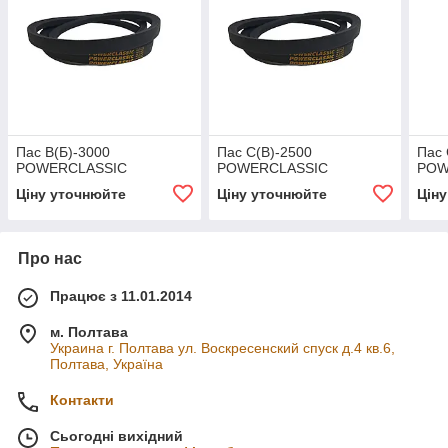
Пас В(Б)-3000
Пас С(В)-2500
Пас 
POWERCLASSIC
POWERCLASSIC
POW
Ціну уточнюйте
Ціну уточнюйте
Цін
Про нас
Працює з 11.01.2014
м. Полтава
Украина г. Полтава ул. Воскресенский спуск д.4 кв.6,
Полтава, Україна
Контакти
Сьогодні вихідний