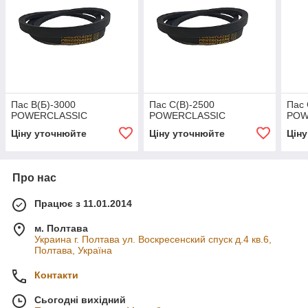
Пас В(Б)-3000
Пас С(В)-2500
Пас 
POWERCLASSIC
POWERCLASSIC
POW
Ціну уточнюйте
Ціну уточнюйте
Цін
Про нас
Працює з 11.01.2014
м. Полтава
Украина г. Полтава ул. Воскресенский спуск д.4 кв.6,
Полтава, Україна
Контакти
Сьогодні вихідний