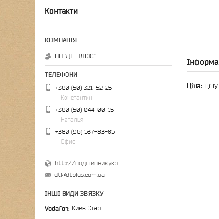
Контакти
ПП "ДТ-ПЛЮС"
Інформа
Ціна:
Ціну
+380 (50) 321-52-25
Константин
+380 (50) 044-00-15
Наталья
+380 (96) 537-83-85
Офис
http://подшипник.укр
dt@dtplus.com.ua
ІНШІ ВИДИ ЗВ'ЯЗКУ
Vodafon
Киев Стар