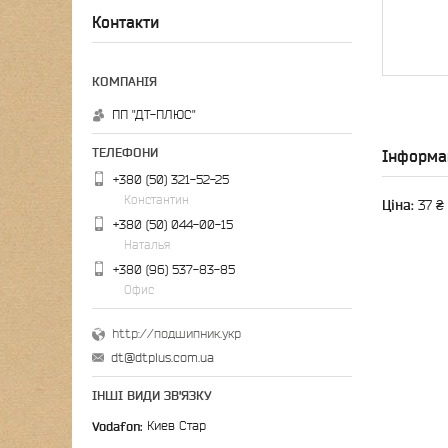
Контакти
ПП "ДТ-ПЛЮС"
Інформа
+380 (50) 321-52-25
Константин
Ціна:
37 ₴
+380 (50) 044-00-15
Наталья
+380 (96) 537-83-85
Офис
http://подшипник.укр
dt@dtplus.com.ua
ІНШІ ВИДИ ЗВ'ЯЗКУ
Vodafon
Киев Стар