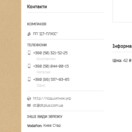
Контакти
ПП "ДТ-ПЛЮС"
Інформа
+380 (50) 321-52-25
Константин
Ціна:
42 ₴
+380 (50) 044-00-15
Наталья
+380 (96) 537-83-85
Офис
http://подшипник.укр
dt@dtplus.com.ua
ІНШІ ВИДИ ЗВ'ЯЗКУ
Vodafon
Киев Стар