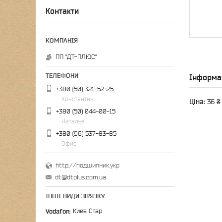
Контакти
ПП "ДТ-ПЛЮС"
Інформа
+380 (50) 321-52-25
Константин
Ціна:
36 ₴
+380 (50) 044-00-15
Наталья
+380 (96) 537-83-85
Офис
http://подшипник.укр
dt@dtplus.com.ua
ІНШІ ВИДИ ЗВ'ЯЗКУ
Vodafon
Киев Стар