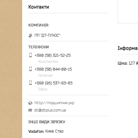
Контакти
ПП "ДТ-ПЛЮС"
Інформа
+380 (50) 321-52-25
Константин
Ціна:
127 
+380 (50) 044-00-15
Наталья
+380 (96) 537-83-85
Офис
http://подшипник.укр
dt@dtplus.com.ua
ІНШІ ВИДИ ЗВ'ЯЗКУ
Vodafon
Киев Стар