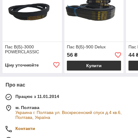
Пас В(Б)-3000
Пас В(Б)-900 Delux
Пас 
POWERCLASSIC
56
44
₴
Ціну уточнюйте
Купити
Про нас
Працює з 11.01.2014
м. Полтава
Украина г. Полтава ул. Воскресенский спуск д.4 кв.6,
Полтава, Україна
Контакти