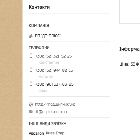
Контакти
ПП "ДТ-ПЛЮС"
Інформа
+380 (50) 321-52-25
Константин
Ціна:
33 ₴
+380 (50) 044-00-15
Наталья
+380 (96) 537-83-85
Офис
http://подшипник.укр
dt@dtplus.com.ua
ІНШІ ВИДИ ЗВ'ЯЗКУ
Vodafon
Киев Стар