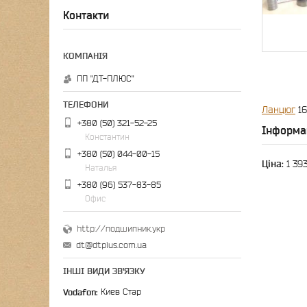
Контакти
ПП "ДТ-ПЛЮС"
Ланцюг
16
+380 (50) 321-52-25
Інформа
Константин
+380 (50) 044-00-15
Ціна:
1 393
Наталья
+380 (96) 537-83-85
Офис
http://подшипник.укр
dt@dtplus.com.ua
ІНШІ ВИДИ ЗВ'ЯЗКУ
Vodafon
Киев Стар