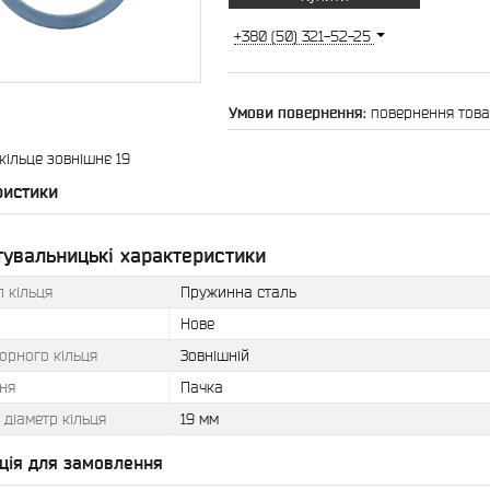
+380 (50) 321-52-25
повернення това
кільце зовнішнє 19
ристики
тувальницькі характеристики
 кільця
Пружинна сталь
Нове
орного кільця
Зовнішній
ня
Пачка
діаметр кільця
19 мм
ція для замовлення