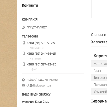
Контакти
ПП "ДТ-ПЛЮС"
Стопорне 
Характе
+380 (50) 321-52-25
Константин
+380 (50) 044-00-15
Корис
Наталья
Матеріал
+380 (96) 537-83-85
Офис
Стан
Тип стоп
http://подшипник.укр
Пакован
dt@dtplus.com.ua
Умовний 
ІНШІ ВИДИ ЗВ'ЯЗКУ
Інформа
Vodafon
Киев Стар