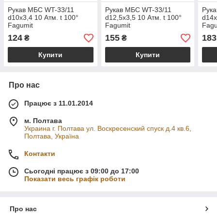
Рукав МБС WT-33/11
Рукав МБС WT-33/11
Рука
d10x3,4 10 Атм. t 100°
d12,5x3,5 10 Атм. t 100°
d14x
Fagumit
Fagumit
Fagu
124
155
183
₴
₴
Купити
Купити
Про нас
Працює з 11.01.2014
м. Полтава
Украина г. Полтава ул. Воскресенский спуск д.4 кв.6,
Полтава, Україна
Контакти
Сьогодні працює з 09:00 до 17:00
Показати весь графік роботи
Про нас