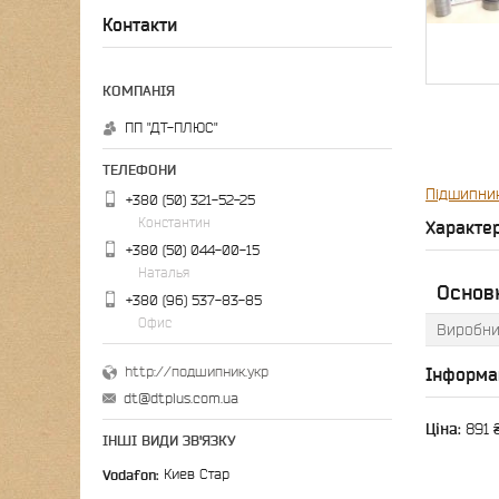
Контакти
ПП "ДТ-ПЛЮС"
Підшипни
+380 (50) 321-52-25
Константин
Характе
+380 (50) 044-00-15
Наталья
Основн
+380 (96) 537-83-85
Офис
Виробни
http://подшипник.укр
Інформа
dt@dtplus.com.ua
Ціна:
891 
ІНШІ ВИДИ ЗВ'ЯЗКУ
Vodafon
Киев Стар