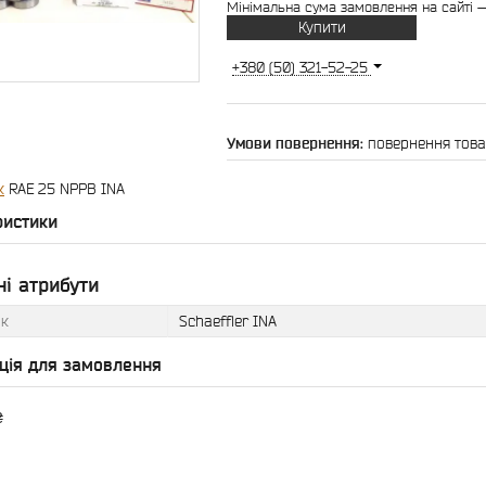
Мінімальна сума замовлення на сайті —
Купити
+380 (50) 321-52-25
повернення това
к
RAE 25 NPPB INA
ристики
і атрибути
к
Schaeffler INA
ція для замовлення
₴