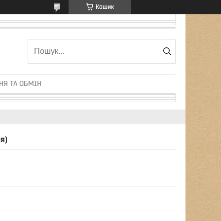
Кошик
НЯ ТА ОБМІН
я)