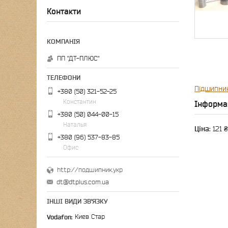
Контакти
ПП "ДТ-ПЛЮС"
Підшипни
+380 (50) 321-52-25
Константин
Інформа
+380 (50) 044-00-15
Наталья
Ціна:
121 ₴
+380 (96) 537-83-85
Офис
http://подшипник.укр
dt@dtplus.com.ua
ІНШІ ВИДИ ЗВ'ЯЗКУ
Vodafon
Киев Стар