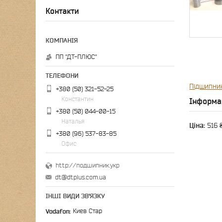
Контакти
ПП "ДТ-ПЛЮС"
Підшипни
+380 (50) 321-52-25
Константин
Інформа
+380 (50) 044-00-15
Наталья
Ціна:
516 
+380 (96) 537-83-85
Офис
http://подшипник.укр
dt@dtplus.com.ua
ІНШІ ВИДИ ЗВ'ЯЗКУ
Vodafon
Киев Стар