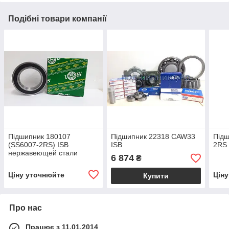
Подібні товари компанії
Підшипник 180107
Підшипник 22318 CAW33
Підш
(SS6007-2RS) ISB
ISB
2RS 
нержавеющей стали
6 874
₴
Ціну уточнюйте
Цін
Купити
Про нас
Працює з 11.01.2014