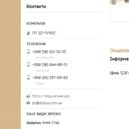
Контакти
ПП "ДТ-ПЛЮС"
Підшипни
+380 (50) 321-52-25
Константин
Інформа
+380 (50) 044-00-15
Наталья
Ціна:
520 
+380 (96) 537-83-85
Офис
http://подшипник.укр
dt@dtplus.com.ua
ІНШІ ВИДИ ЗВ'ЯЗКУ
Vodafon
Киев Стар