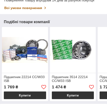
Повернення товару впродовж 14 днів за рахунок покупця
Всі умови повернення
Подібні товари компанії
Підшипник 22214 CC/W33
Підшипник 3514 22214
Підш
ISB
CC/W33 ISB
CC/
1 769
1 474
1 7
₴
₴
Купити
Купити