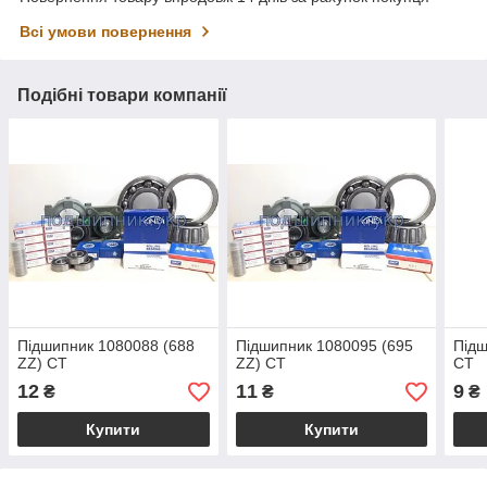
Всі умови повернення
Подібні товари компанії
Підшипник 1080088 (688
Підшипник 1080095 (695
Підш
ZZ) CT
ZZ) CT
CT
12
11
9
₴
₴
₴
Купити
Купити