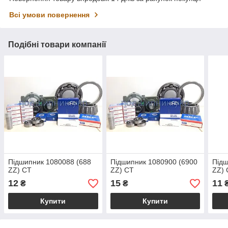
Всі умови повернення
Подібні товари компанії
Підшипник 1080088 (688
Підшипник 1080900 (6900
Підш
ZZ) CT
ZZ) CT
ZZ) 
12
15
11
₴
₴
Купити
Купити