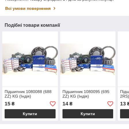
Всі умови повернення
Подібні товари компанії
Підшипник 1080088 (688
Підшипник 1080095 (695
Підш
ZZ) KG (Індія)
ZZ) KG (Індія)
2RS)
15
14
13
₴
₴
Купити
Купити