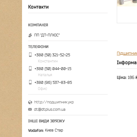
Контакти
ПП "ДТ-ПЛЮС"
Підшипни
+380 (50) 321-52-25
Константин
Інформа
+380 (50) 044-00-15
Наталья
Ціна:
186 
+380 (96) 537-83-85
Офис
http://подшипник.укр
dt@dtplus.com.ua
ІНШІ ВИДИ ЗВ'ЯЗКУ
Vodafon
Киев Стар