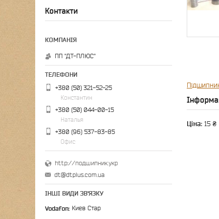
Контакти
ПП "ДТ-ПЛЮС"
Підшипни
+380 (50) 321-52-25
Константин
Інформа
+380 (50) 044-00-15
Наталья
Ціна:
15 ₴
+380 (96) 537-83-85
Офис
http://подшипник.укр
dt@dtplus.com.ua
ІНШІ ВИДИ ЗВ'ЯЗКУ
Vodafon
Киев Стар