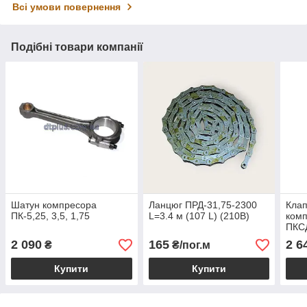
Всі умови повернення
Подібні товари компанії
Шатун компресора
Ланцюг ПРД-31,75-2300
Клап
ПК-5,25, 3,5, 1,75
L=3.4 м (107 L) (210B)
комп
ПКСД
2 090
165
2 6
₴
₴/пог.м
Купити
Купити