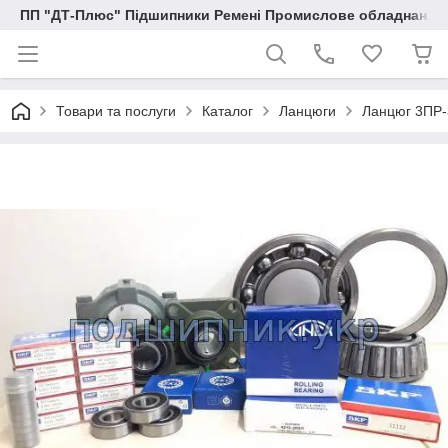
ПП "ДТ-Плюс" Підшипники Ремені Промислове обладнання
Товари та послуги
Каталог
Ланцюги
Ланцюг 3ПР-3