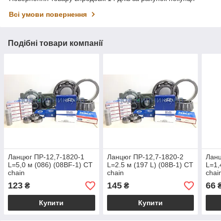
Всі умови повернення
Подібні товари компанії
Ланцюг ПР-12,7-1820-1
Ланцюг ПР-12,7-1820-2
Ланц
L=5,0 м (086) (08BF-1) CT
L=2.5 м (197 L) (08B-1) CT
L=1,
chain
chain
chai
123
145
66
₴
₴
Купити
Купити