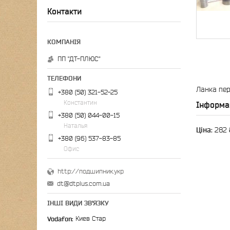
Контакти
ПП "ДТ-ПЛЮС"
Ланка пер
+380 (50) 321-52-25
Константин
Інформа
+380 (50) 044-00-15
Наталья
Ціна:
282 
+380 (96) 537-83-85
Офис
http://подшипник.укр
dt@dtplus.com.ua
ІНШІ ВИДИ ЗВ'ЯЗКУ
Vodafon
Киев Стар