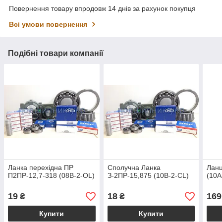
Повернення товару впродовж 14 днів за рахунок покупця
Всі умови повернення
Подібні товари компанії
Ланка перехідна ПР
Сполучна Ланка
Ланц
П2ПР-12,7-318 (08B-2-ОL)
З-2ПР-15,875 (10B-2-CL)
(10A
19
18
169
₴
₴
Купити
Купити