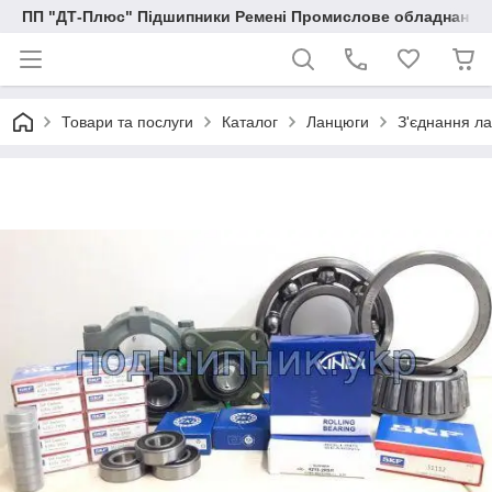
ПП "ДТ-Плюс" Підшипники Ремені Промислове обладнання
Товари та послуги
Каталог
Ланцюги
З'єднання ла