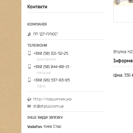
Контакти
ПП "ДТ-ПЛЮС"
Втулка H2
+380 (50) 321-52-25
Константин
Інформа
+380 (50) 044-00-15
Наталья
Ціна:
336 
+380 (96) 537-83-85
Офис
http://подшипник.укр
dt@dtplus.com.ua
ІНШІ ВИДИ ЗВ'ЯЗКУ
Vodafon
Киев Стар